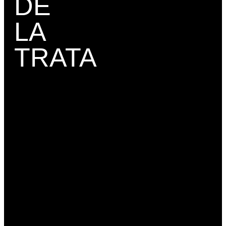
DE
La trata de personas es un crimen
lucrativo
que viola derechos, dignidad
LA
y libertad.
Operan redes organizadas
ligadas al tráfico de migrantes y
TRATA
narcotráfico.